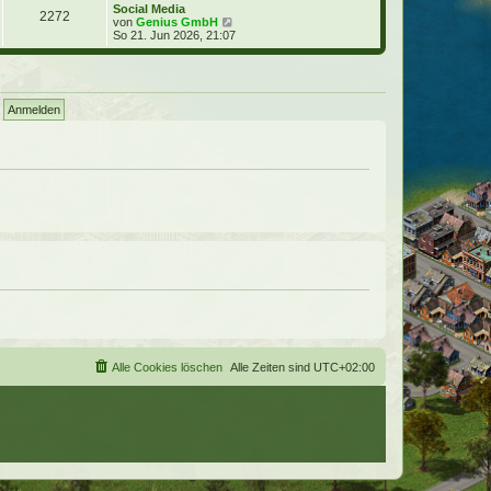
e
Social Media
t
2272
s
N
von
Genius GmbH
r
t
e
So 21. Jun 2026, 21:07
a
e
u
g
r
e
B
s
e
t
i
e
t
r
r
B
a
e
g
i
t
r
a
g
Alle Cookies löschen
Alle Zeiten sind
UTC+02:00