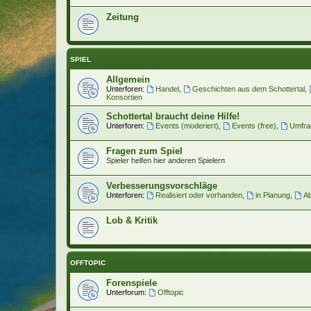
Zeitung
SPIEL
Allgemein
Unterforen:
Handel
,
Geschichten aus dem Schottertal
,
Konsortien
Schottertal braucht deine Hilfe!
Unterforen:
Events (moderiert)
,
Events (free)
,
Umfra
Fragen zum Spiel
Spieler helfen hier anderen Spielern
Verbesserungsvorschläge
Unterforen:
Realisiert oder vorhanden
,
in Planung
,
Ab
Lob & Kritik
OFFTOPIC
Forenspiele
Unterforum:
Offtopic