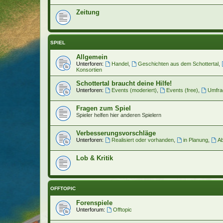
Zeitung
SPIEL
Allgemein
Unterforen:
Handel
,
Geschichten aus dem Schottertal
,
Konsortien
Schottertal braucht deine Hilfe!
Unterforen:
Events (moderiert)
,
Events (free)
,
Umfra
Fragen zum Spiel
Spieler helfen hier anderen Spielern
Verbesserungsvorschläge
Unterforen:
Realisiert oder vorhanden
,
in Planung
,
Ab
Lob & Kritik
OFFTOPIC
Forenspiele
Unterforum:
Offtopic