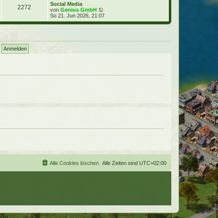
e
Social Media
t
2272
s
N
von
Genius GmbH
r
t
e
So 21. Jun 2026, 21:07
a
e
u
g
r
e
B
s
e
t
i
e
t
r
r
B
a
e
g
i
t
r
a
g
Alle Cookies löschen
Alle Zeiten sind
UTC+02:00