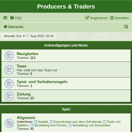
Producers & Traders
FAQ
Registrieren
Anmelden
S
Übersicht
u
Aktuelle Zeit: Fr 7. Aug 2026, 02:04
c
Ankündigungen und News
h
Neuigkeiten
e
Themen:
113
Team
Hier stellt sich das Team vor
Themen:
6
Spiel- und Verhaltensregeln
Themen:
1
Zeitung
Themen:
23
Spiel
Allgemein
Unterforen:
Handel
,
Geschichten aus dem Schottertal
,
Tools von
Spielern
,
Vorstellung von Firmen
,
Vorstellung von Konsortien
Themen:
41