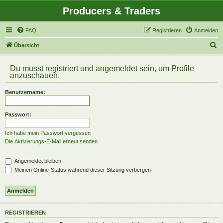
Producers & Traders
FAQ
Registrieren
Anmelden
S
Übersicht
u
Du musst registriert und angemeldet sein, um Profile
c
anzuschauen.
h
Benutzername:
e
Passwort:
Ich habe mein Passwort vergessen
Die Aktivierungs-E-Mail erneut senden
Angemeldet bleiben
Meinen Online-Status während dieser Sitzung verbergen
REGISTRIEREN