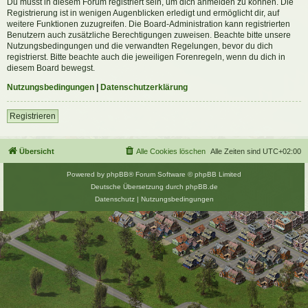
Du musst in diesem Forum registriert sein, um dich anmelden zu können. Die
Registrierung ist in wenigen Augenblicken erledigt und ermöglicht dir, auf
weitere Funktionen zuzugreifen. Die Board-Administration kann registrierten
Benutzern auch zusätzliche Berechtigungen zuweisen. Beachte bitte unsere
Nutzungsbedingungen und die verwandten Regelungen, bevor du dich
registrierst. Bitte beachte auch die jeweiligen Forenregeln, wenn du dich in
diesem Board bewegst.
Nutzungsbedingungen
|
Datenschutzerklärung
Registrieren
Übersicht
Alle Cookies löschen
Alle Zeiten sind
UTC+02:00
Powered by
phpBB
® Forum Software © phpBB Limited
Deutsche Übersetzung durch
phpBB.de
Datenschutz
|
Nutzungsbedingungen