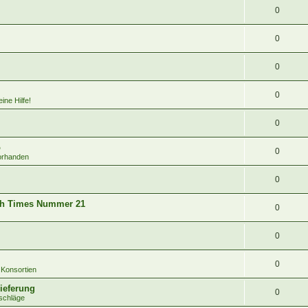
0
0
0
0
ine Hilfe!
0
o
0
vorhanden
0
ach Times Nummer 21
0
0
0
 Konsortien
ieferung
0
schläge