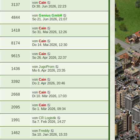
von
Cain
3137
Di 30. Jun 2026, 22:23
von
Genius GmbH
4844
So 21. Jun 2026, 21:07
von
Cain
1418
So 31. Mai 2026, 12:26
von
Cain
8174
Do 14. Mai 2026, 12:30
von
Cain
9615
So 26. Apr 2026, 22:37
von
JugoProm
1436
Mo 6. Apr 2026, 23:35
von
Cain
3392
Do 2. Apr 2026, 20:46
von
Cain
2668
Di 10. Mär 2026, 17:03
von
Cain
2095
So 1. Mär 2026, 09:34
von
CR Logistik
1991
Sa 7. Feb 2026, 14:27
von
Freddy
1462
Sa 10. Jan 2026, 15:33