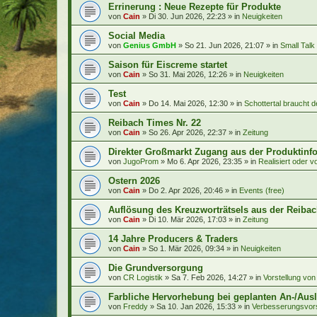
Errinerung : Neue Rezepte für Produkte
von
Cain
»
Di 30. Jun 2026, 22:23
» in
Neuigkeiten
Social Media
von
Genius GmbH
»
So 21. Jun 2026, 21:07
» in
Small Talk
Saison für Eiscreme startet
von
Cain
»
So 31. Mai 2026, 12:26
» in
Neuigkeiten
Test
von
Cain
»
Do 14. Mai 2026, 12:30
» in
Schottertal braucht de
Reibach Times Nr. 22
von
Cain
»
So 26. Apr 2026, 22:37
» in
Zeitung
Direkter Großmarkt Zugang aus der Produktinf
von
JugoProm
»
Mo 6. Apr 2026, 23:35
» in
Realisiert oder 
Ostern 2026
von
Cain
»
Do 2. Apr 2026, 20:46
» in
Events (free)
Auflösung des Kreuzworträtsels aus der Reib
von
Cain
»
Di 10. Mär 2026, 17:03
» in
Zeitung
14 Jahre Producers & Traders
von
Cain
»
So 1. Mär 2026, 09:34
» in
Neuigkeiten
Die Grundversorgung
von
CR Logistik
»
Sa 7. Feb 2026, 14:27
» in
Vorstellung von
Farbliche Hervorhebung bei geplanten An-/Ausl
von
Freddy
»
Sa 10. Jan 2026, 15:33
» in
Verbesserungsvor