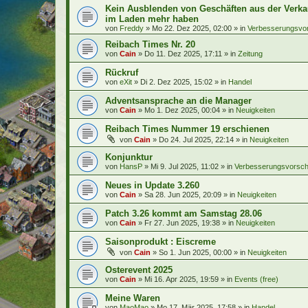
Kein Ausblenden von Geschäften aus der Verka
im Laden mehr haben
von
Freddy
»
Mo 22. Dez 2025, 02:00
» in
Verbesserungsvo
Reibach Times Nr. 20
von
Cain
»
Do 11. Dez 2025, 17:11
» in
Zeitung
Rückruf
von
eXit
»
Di 2. Dez 2025, 15:02
» in
Handel
Adventsansprache an die Manager
von
Cain
»
Mo 1. Dez 2025, 00:04
» in
Neuigkeiten
Reibach Times Nummer 19 erschienen
von
Cain
»
Do 24. Jul 2025, 22:14
» in
Neuigkeiten
Konjunktur
von
HansP
»
Mi 9. Jul 2025, 11:02
» in
Verbesserungsvorsch
Neues in Update 3.260
von
Cain
»
Sa 28. Jun 2025, 20:09
» in
Neuigkeiten
Patch 3.26 kommt am Samstag 28.06
von
Cain
»
Fr 27. Jun 2025, 19:38
» in
Neuigkeiten
Saisonprodukt : Eiscreme
von
Cain
»
So 1. Jun 2025, 00:00
» in
Neuigkeiten
Osterevent 2025
von
Cain
»
Mi 16. Apr 2025, 19:59
» in
Events (free)
Meine Waren
von
MaoMao
»
Mo 17. Mär 2025, 17:58
» in
Handel