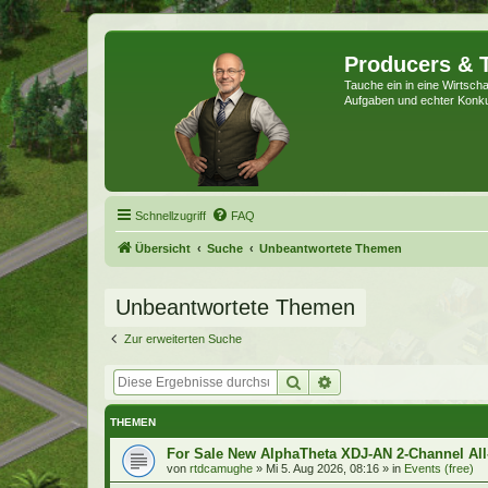
Producers & 
Tauche ein in eine Wirtschaf
Aufgaben und echter Konk
Schnellzugriff
FAQ
Übersicht
Suche
Unbeantwortete Themen
Unbeantwortete Themen
Zur erweiterten Suche
Suche
Erweiterte Suche
THEMEN
For Sale New AlphaTheta XDJ-AN 2-Channel All
von
rtdcamughe
»
Mi 5. Aug 2026, 08:16
» in
Events (free)