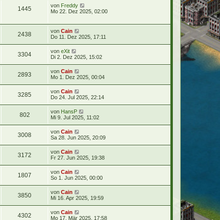
von
Freddy
1445
Mo 22. Dez 2025, 02:00
von
Cain
2438
Do 11. Dez 2025, 17:11
von
eXit
3304
Di 2. Dez 2025, 15:02
von
Cain
2893
Mo 1. Dez 2025, 00:04
von
Cain
3285
Do 24. Jul 2025, 22:14
von
HansP
802
Mi 9. Jul 2025, 11:02
von
Cain
3008
Sa 28. Jun 2025, 20:09
von
Cain
3172
Fr 27. Jun 2025, 19:38
von
Cain
1807
So 1. Jun 2025, 00:00
von
Cain
3850
Mi 16. Apr 2025, 19:59
von
Cain
4302
Mo 17. Mär 2025, 17:58