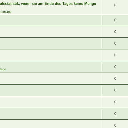
ufsstatistik, wenn sie am Ende des Tages keine Menge
0
rschläge
0
0
0
0
0
läge
0
0
0
0
0