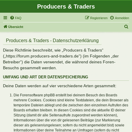
Producers & Traders
FAQ
Registrieren
Anmelden
S
Übersicht
u
Producers & Traders - Datenschutzerklärung
c
h
Diese Richtlinie beschreibt, wie „Producers & Traders“
e
(„https://forum.producers-and-traders.de“) (im Folgenden „der
Betreiber“) die Daten verwendet, die während deines Foren-
Besuchs gesammelt werden.
UMFANG UND ART DER DATENSPEICHERUNG
Deine Daten werden auf vier verschiedene Arten gesammelt:
Die Forensoftware phpBB erstellt bei deinem Besuch des Boards
mehrere Cookies. Cookies sind kleine Textdateien, die dein Browser als
temporäre Dateien ablegt und die zwischen den einzelnen Aufrufen des
Boards erhalten bleiben. In diesen Cookies sind die aktuelle ID deiner
Sitzung (damit dir alle Seitenaufrufe zugeordnet werden können),
Informationen über die von dir gelesenen Beiträge (zur Markierung
dieser als gelesen/ungelesen; sofern du nicht angemeldet bist) sowie
Informationen über deine Teilnahme an Umfragen (sofern du nicht