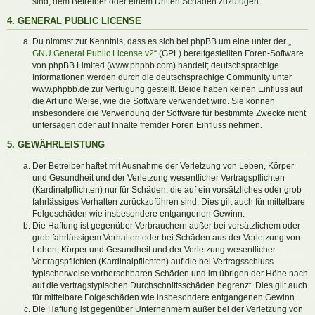
sind, dem Betreiber oder einem Dritten Schaden zuzufügen.
4. GENERAL PUBLIC LICENSE
Du nimmst zur Kenntnis, dass es sich bei phpBB um eine unter der „
GNU General Public License v2
“ (GPL) bereitgestellten Foren-Software
von phpBB Limited (www.phpbb.com) handelt; deutschsprachige
Informationen werden durch die deutschsprachige Community unter
www.phpbb.de zur Verfügung gestellt. Beide haben keinen Einfluss auf
die Art und Weise, wie die Software verwendet wird. Sie können
insbesondere die Verwendung der Software für bestimmte Zwecke nicht
untersagen oder auf Inhalte fremder Foren Einfluss nehmen.
5. GEWÄHRLEISTUNG
Der Betreiber haftet mit Ausnahme der Verletzung von Leben, Körper
und Gesundheit und der Verletzung wesentlicher Vertragspflichten
(Kardinalpflichten) nur für Schäden, die auf ein vorsätzliches oder grob
fahrlässiges Verhalten zurückzuführen sind. Dies gilt auch für mittelbare
Folgeschäden wie insbesondere entgangenen Gewinn.
Die Haftung ist gegenüber Verbrauchern außer bei vorsätzlichem oder
grob fahrlässigem Verhalten oder bei Schäden aus der Verletzung von
Leben, Körper und Gesundheit und der Verletzung wesentlicher
Vertragspflichten (Kardinalpflichten) auf die bei Vertragsschluss
typischerweise vorhersehbaren Schäden und im übrigen der Höhe nach
auf die vertragstypischen Durchschnittsschäden begrenzt. Dies gilt auch
für mittelbare Folgeschäden wie insbesondere entgangenen Gewinn.
Die Haftung ist gegenüber Unternehmern außer bei der Verletzung von