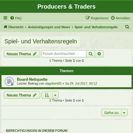
Producers & Traders
FAQ
Registrieren
Anmelden
S
Übersicht
Ankündigungen und News
Spiel- und Verhaltensregeln
u
Spiel- und Verhaltensregeln
c
h
Suche
Erweiterte Suche
Neues Thema
e
1 Thema • Seite
1
von
1
Themen
Board-Netiquette
Letzter Beitrag von
dagobert65
«
Sa 29. Jul 2017, 00:12
Neues Thema
1 Thema • Seite
1
von
1
Gehe zu
BERECHTIGUNGEN IN DIESEM FORUM