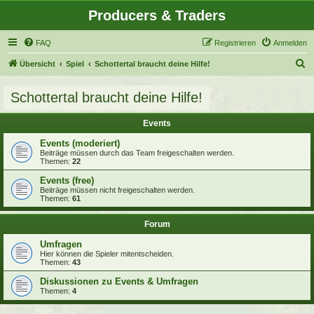
Producers & Traders
FAQ
Registrieren
Anmelden
S
Übersicht
Spiel
Schottertal braucht deine Hilfe!
u
Schottertal braucht deine Hilfe!
c
h
Events
e
Events (moderiert)
Beiträge müssen durch das Team freigeschalten werden.
Themen:
22
Events (free)
Beiträge müssen nicht freigeschalten werden.
Themen:
61
Forum
Umfragen
Hier können die Spieler mitentscheiden.
Themen:
43
Diskussionen zu Events & Umfragen
Themen:
4