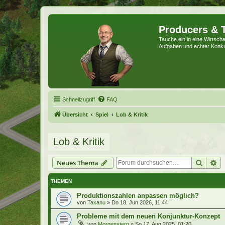
Producers & 
Tauche ein in eine Wirtschaf
Aufgaben und echter Konk
Schnellzugriff
FAQ
Übersicht
Spiel
Lob & Kritik
Lob & Kritik
Suche
Er
Neues Thema
THEMEN
Produktionszahlen anpassen möglich?
von
Taxanu
»
Do 18. Jun 2026, 11:44
Probleme mit dem neuen Konjunktur-Konzept
von
Morgenstern
»
So 17. Aug 2025, 01:20