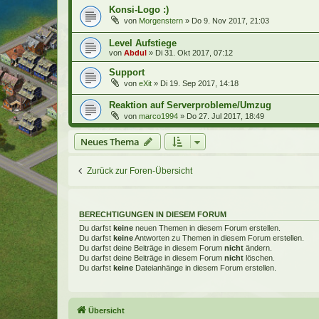
Konsi-Logo :)
von
Morgenstern
»
Do 9. Nov 2017, 21:03
Level Aufstiege
von
Abdul
»
Di 31. Okt 2017, 07:12
Support
von
eXit
»
Di 19. Sep 2017, 14:18
Reaktion auf Serverprobleme/Umzug
von
marco1994
»
Do 27. Jul 2017, 18:49
Neues Thema
Zurück zur Foren-Übersicht
BERECHTIGUNGEN IN DIESEM FORUM
Du darfst
keine
neuen Themen in diesem Forum erstellen.
Du darfst
keine
Antworten zu Themen in diesem Forum erstellen.
Du darfst deine Beiträge in diesem Forum
nicht
ändern.
Du darfst deine Beiträge in diesem Forum
nicht
löschen.
Du darfst
keine
Dateianhänge in diesem Forum erstellen.
Übersicht