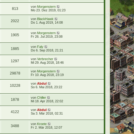
von
Morgenstern
813
Mo 23. Dez 2019, 01:23
von
BlackHawk
2022
Do 1. Aug 2019, 14:08
von
Morgenstern
1905
Fr 26. Jul 2019, 23:08
von
Faly
1885
Do 6. Sep 2018, 21:21
von
Verbrecher
1297
Mi 29. Aug 2018, 18:46
von
Morgenstern
29878
Fr 10. Aug 2018, 23:19
von
Abdul
10228
So 6. Mai 2018, 23:22
von
Chiller
1878
Mi 18. Apr 2018, 22:02
von
Abdul
4122
Sa 3. Mär 2018, 02:31
von
Kroete
3488
Fr 2. Mär 2018, 12:07