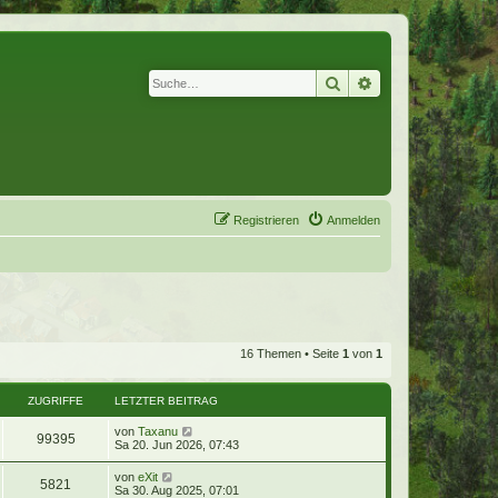
Suche
Erweiterte Suche
Registrieren
Anmelden
16 Themen • Seite
1
von
1
ZUGRIFFE
LETZTER BEITRAG
von
Taxanu
99395
Sa 20. Jun 2026, 07:43
von
eXit
5821
Sa 30. Aug 2025, 07:01