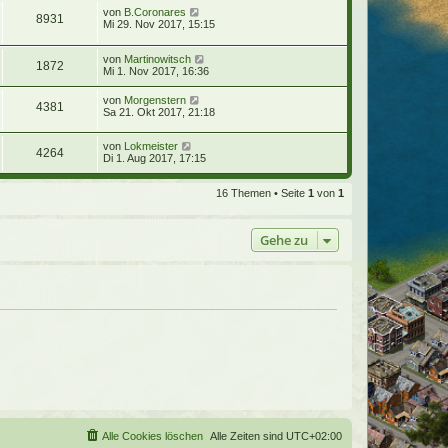
von
B.Coronares
8931
Mi 29. Nov 2017, 15:15
von
Martinowitsch
1872
Mi 1. Nov 2017, 16:36
von
Morgenstern
4381
Sa 21. Okt 2017, 21:18
von
Lokmeister
4264
Di 1. Aug 2017, 17:15
16 Themen • Seite
1
von
1
Gehe zu
Alle Cookies löschen
Alle Zeiten sind
UTC+02:00