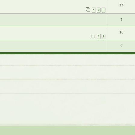
22
1
2
3
7
16
1
2
9