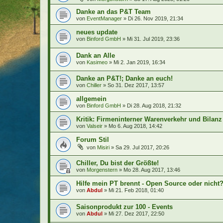
Danke an das P&T Team
von
EventManager
»
Di 26. Nov 2019, 21:34
neues update
von
Binford GmbH
»
Mi 31. Jul 2019, 23:36
Dank an Alle
von
Kasimeo
»
Mi 2. Jan 2019, 16:34
Danke an P&T!; Danke an euch!
von
Chiller
»
So 31. Dez 2017, 13:57
allgemein
von
Binford GmbH
»
Di 28. Aug 2018, 21:32
Kritik: Firmeninterner Warenverkehr und Bilanz
von
Valseir
»
Mo 6. Aug 2018, 14:42
Forum Stil
von
Misiri
»
Sa 29. Jul 2017, 20:26
Chiller, Du bist der Größte!
von
Morgenstern
»
Mo 28. Aug 2017, 13:46
Hilfe mein PT brennt - Open Source oder nicht
von
Abdul
»
Mi 21. Feb 2018, 01:40
Saisonprodukt zur 100 - Events
von
Abdul
»
Mi 27. Dez 2017, 22:50