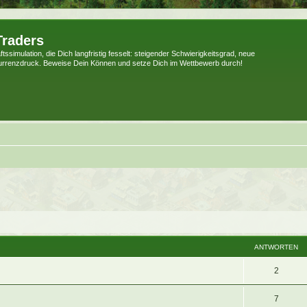
Traders
tssimulation, die Dich langfristig fesselt: steigender Schwierigkeitsgrad, neue
urrenzdruck. Beweise Dein Können und setze Dich im Wettbewerb durch!
weiterte Suche
ANTWORTEN
2
7