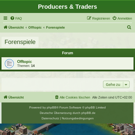
Producers & Traders
FAQ
Registrieren
Anmelden
S
Übersicht
Offtopic
Forenspiele
u
Forenspiele
c
h
Forum
e
Offtopic
Themen:
14
Gehe zu
Übersicht
Alle Cookies löschen
Alle Zeiten sind
UTC+02:00
Powered by
phpBB
® Forum Software © phpBB Limited
Deutsche Übersetzung durch
phpBB.de
Datenschutz
|
Nutzungsbedingungen