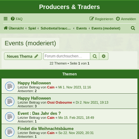
Producers & Traders
FAQ
Registrieren
Anmelden
S
Übersicht
Spiel
Schottertal braucht deine Hilfe!
Events
Events (moderiert)
u
Events (moderiert)
c
h
Suche
Erweiterte Suche
Neues Thema
e
22 Themen • Seite
1
von
1
Themen
Happy Halloween
Letzter Beitrag von
Cain
«
Mi 1. Nov 2023, 11:16
Antworten:
2
Happy Halloween
Letzter Beitrag von
Ossi Osbourne
«
Di 2. Nov 2021, 19:13
Antworten:
3
Event : Das Jahr des ?
Letzter Beitrag von
Cain
«
Mo 15. Feb 2021, 18:49
Antworten:
1
Findet die Weihnachtsbäume
Letzter Beitrag von
Cain
«
So 22. Nov 2020, 20:31
Antworten:
1