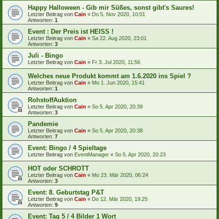
Happy Halloween - Gib mir Süßes, sonst gibt's Saures!
Letzter Beitrag von
Cain
«
Do 5. Nov 2020, 10:01
Antworten:
1
Event : Der Preis ist HEISS !
Letzter Beitrag von
Cain
«
Sa 22. Aug 2020, 23:01
Antworten:
3
Juli - Bingo
Letzter Beitrag von
Cain
«
Fr 3. Jul 2020, 11:56
Welches neue Produkt kommt am 1.6.2020 ins Spiel ?
Letzter Beitrag von
Cain
«
Mo 1. Jun 2020, 15:41
Antworten:
1
RohstoffAuktion
Letzter Beitrag von
Cain
«
So 5. Apr 2020, 20:39
Antworten:
3
Pandemie
Letzter Beitrag von
Cain
«
So 5. Apr 2020, 20:38
Antworten:
7
Event: Bingo / 4 Spieltage
Letzter Beitrag von
EventManager
«
So 5. Apr 2020, 20:23
HOT oder SCHROTT
Letzter Beitrag von
Cain
«
Mo 23. Mär 2020, 06:24
Antworten:
3
Event: 8. Geburtstag P&T
Letzter Beitrag von
Cain
«
Do 12. Mär 2020, 19:25
Antworten:
9
Event: Tag 5 / 4 Bilder 1 Wort