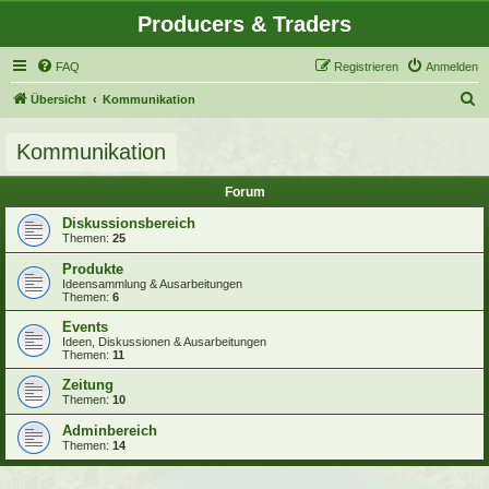
Producers & Traders
FAQ
Registrieren
Anmelden
S
Übersicht
Kommunikation
u
Kommunikation
c
h
Forum
e
Diskussionsbereich
Themen:
25
Produkte
Ideensammlung & Ausarbeitungen
Themen:
6
Events
Ideen, Diskussionen & Ausarbeitungen
Themen:
11
Zeitung
Themen:
10
Adminbereich
Themen:
14