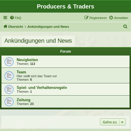
Producers & Traders
FAQ
Registrieren
Anmelden
S
Übersicht
Ankündigungen und News
u
Ankündigungen und News
c
h
Forum
e
Neuigkeiten
Themen:
113
Team
Hier stellt sich das Team vor
Themen:
6
Spiel- und Verhaltensregeln
Themen:
1
Zeitung
Themen:
23
Gehe zu