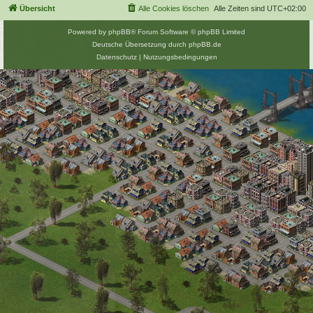
Übersicht
Alle Cookies löschen
Alle Zeiten sind
UTC+02:00
Powered by
phpBB
® Forum Software © phpBB Limited
Deutsche Übersetzung durch
phpBB.de
Datenschutz
|
Nutzungsbedingungen