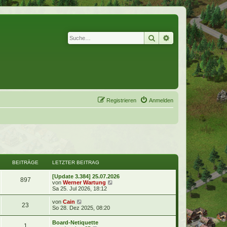
Suche
Erweiterte Suche
Registrieren
Anmelden
BEITRÄGE
LETZTER BEITRAG
[Update 3.384] 25.07.2026
897
N
von
Werner Wartung
e
Sa 25. Jul 2026, 18:12
u
e
N
von
Cain
23
s
e
So 28. Dez 2025, 08:20
t
u
e
e
Board-Netiquette
r
1
s