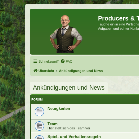
Producers & 
Tauche ein in eine Wirtschaf
Aufgaben und echter Konk
Schnellzugriff
FAQ
Übersicht
Ankündigungen und News
Ankündigungen und News
FORUM
Neuigkeiten
Team
Hier stellt sich das Team vor
Spiel- und Verhaltensregeln