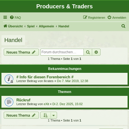
Producers & Traders
FAQ
Registrieren
Anmelden
S
Übersicht
Spiel
Allgemein
Handel
u
Handel
c
h
Suche
Erweiterte Suche
Neues Thema
e
1 Thema • Seite
1
von
1
Bekanntmachungen
# Info für diesen Forenbereich #
Letzter Beitrag von
Ikrates
«
Do 7. Mär 2019, 12:38
Themen
Rückruf
Letzter Beitrag von
eXit
«
Di 2. Dez 2025, 15:02
Neues Thema
1 Thema • Seite
1
von
1