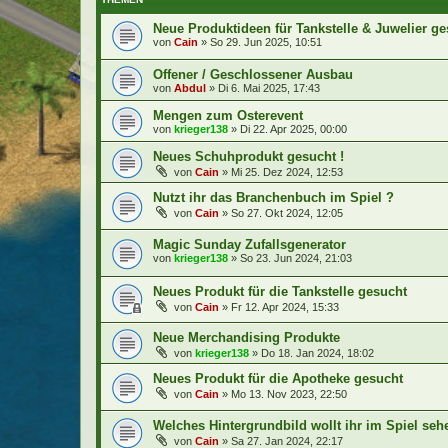
Neue Produktideen für Tankstelle & Juwelier gesu
von
Cain
»
So 29. Jun 2025, 10:51
Offener / Geschlossener Ausbau
von
Abdul
»
Di 6. Mai 2025, 17:43
Mengen zum Osterevent
von
krieger138
»
Di 22. Apr 2025, 00:00
Neues Schuhprodukt gesucht !
von
Cain
»
Mi 25. Dez 2024, 12:53
Nutzt ihr das Branchenbuch im Spiel ?
von
Cain
»
So 27. Okt 2024, 12:05
Magic Sunday Zufallsgenerator
von
krieger138
»
So 23. Jun 2024, 21:03
Neues Produkt für die Tankstelle gesucht
von
Cain
»
Fr 12. Apr 2024, 15:33
Neue Merchandising Produkte
von
krieger138
»
Do 18. Jan 2024, 18:02
Neues Produkt für die Apotheke gesucht
von
Cain
»
Mo 13. Nov 2023, 22:50
Welches Hintergrundbild wollt ihr im Spiel seh
von
Cain
»
Sa 27. Jan 2024, 22:17