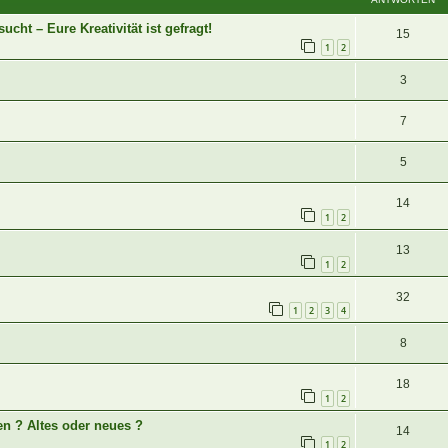
cht – Eure Kreativität ist gefragt!
15
1
2
3
7
5
14
1
2
13
1
2
32
1
2
3
4
8
18
1
2
en ? Altes oder neues ?
14
1
2