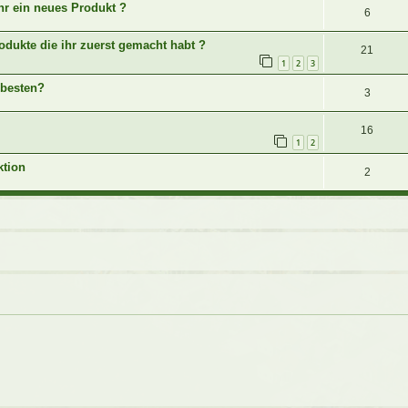
hr ein neues Produkt ?
6
rodukte die ihr zuerst gemacht habt ?
21
1
2
3
 besten?
3
16
1
2
ktion
2