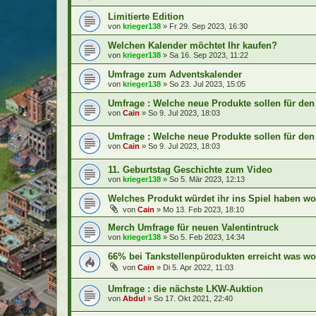
Limitierte Edition
von
krieger138
»
Fr 29. Sep 2023, 16:30
Welchen Kalender möchtet Ihr kaufen?
von
krieger138
»
Sa 16. Sep 2023, 11:22
Umfrage zum Adventskalender
von
krieger138
»
So 23. Jul 2023, 15:05
Umfrage : Welche neue Produkte sollen für de
von
Cain
»
So 9. Jul 2023, 18:03
Umfrage : Welche neue Produkte sollen für de
von
Cain
»
So 9. Jul 2023, 18:03
11. Geburtstag Geschichte zum Video
von
krieger138
»
So 5. Mär 2023, 12:13
​Welches Produkt würdet ihr ins Spiel haben wo
von
Cain
»
Mo 13. Feb 2023, 18:10
Merch Umfrage für neuen Valentintruck
von
krieger138
»
So 5. Feb 2023, 14:34
66% bei Tankstellenpürodukten erreicht was wol
von
Cain
»
Di 5. Apr 2022, 11:03
Umfrage : die nächste LKW-Auktion
von
Abdul
»
So 17. Okt 2021, 22:40