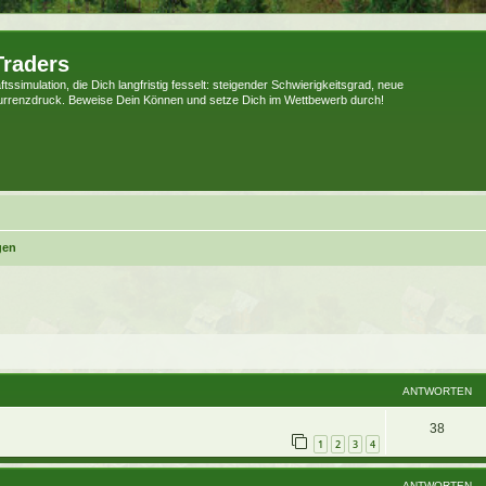
Traders
tssimulation, die Dich langfristig fesselt: steigender Schwierigkeitsgrad, neue
urrenzdruck. Beweise Dein Können und setze Dich im Wettbewerb durch!
gen
weiterte Suche
ANTWORTEN
38
1
2
3
4
ANTWORTEN