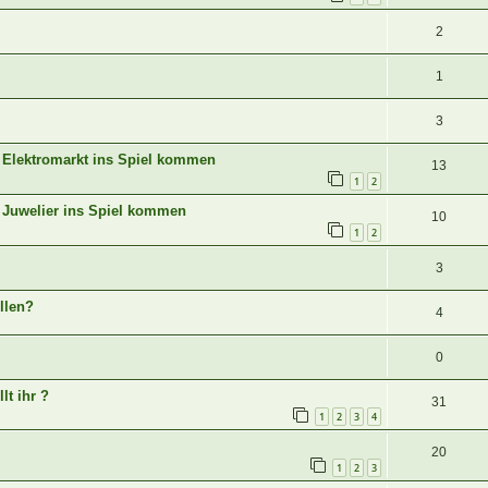
2
1
3
n Elektromarkt ins Spiel kommen
13
1
2
n Juwelier ins Spiel kommen
10
1
2
3
llen?
4
0
lt ihr ?
31
1
2
3
4
20
1
2
3