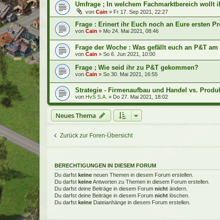
Umfrage ; In welchem Fachmarktbereich wollt i
von
Cain
»
Fr 17. Sep 2021, 22:27
Frage : Erinert ihr Euch noch an Eure ersten P
von
Cain
»
Mo 24. Mai 2021, 08:46
Frage der Woche : Was gefällt euch an P&T am
von
Cain
»
So 6. Jun 2021, 10:00
Frage ; Wie seid ihr zu P&T gekommen?
von
Cain
»
So 30. Mai 2021, 16:55
Strategie - Firmenaufbau und Handel vs. Produ
von
HvS S.A.
»
Do 27. Mai 2021, 18:02
Neues Thema
Zurück zur Foren-Übersicht
BERECHTIGUNGEN IN DIESEM FORUM
Du darfst
keine
neuen Themen in diesem Forum erstellen.
Du darfst
keine
Antworten zu Themen in diesem Forum erstellen.
Du darfst deine Beiträge in diesem Forum
nicht
ändern.
Du darfst deine Beiträge in diesem Forum
nicht
löschen.
Du darfst
keine
Dateianhänge in diesem Forum erstellen.