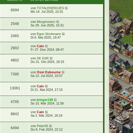
von
TOTALENERGIES
6694
Mo 14. Jul 2025, 22:01
von
Morgenstern
2548
So 29. Jun 2025, 15:31
von
Egon Strohmann
2465
Di 6. Mai 2025, 19:47
von
Cain
2902
Fr 27. Dez 2024, 08:47
von
SK GbR
4802
Do 31. Okt 2024, 18:15
von
Ossi Osbourne
7395
Sa 13. Jul 2024, 10:57
von
Cain
13061
Di 21. Mai 2024, 17:15
von
krieger138
4705
So 10. Mär 2024, 11:56
von
Cain
8842
Sa 2. Mär 2024, 18:19
von
Peter56
6494
Do 8. Feb 2024, 22:12