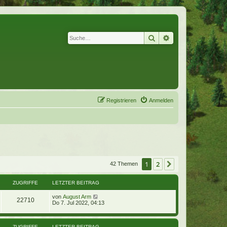
Suche
Erweiterte Suche
Registrieren
Anmelden
1
2
Nächste
42 Themen
ZUGRIFFE
LETZTER BEITRAG
von
August Arm
22710
Do 7. Jul 2022, 04:13
ZUGRIFFE
LETZTER BEITRAG