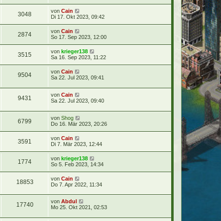
von
Cain
3048
Di 17. Okt 2023, 09:42
von
Cain
2874
So 17. Sep 2023, 12:00
von
krieger138
3515
Sa 16. Sep 2023, 11:22
von
Cain
9504
Sa 22. Jul 2023, 09:41
von
Cain
9431
Sa 22. Jul 2023, 09:40
von
Shog
6799
Do 16. Mär 2023, 20:26
von
Cain
3591
Di 7. Mär 2023, 12:44
von
krieger138
1774
So 5. Feb 2023, 14:34
von
Cain
18853
Do 7. Apr 2022, 11:34
von
Abdul
17740
Mo 25. Okt 2021, 02:53