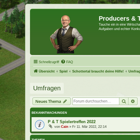
Producers & 
Tauche ein in eine Wirtschaf
Aufgaben und echter Konk
Schnellzugriff
FAQ
Übersicht
Spiel
Schottertal braucht deine Hilfe!
Umfra
Umfragen
Suche
Er
Neues Thema
BEKANNTMACHUNGEN
P & T Spielertreffen 2022
von
Cain
»
Fr 11. Mär 2022, 22:14
THEMEN