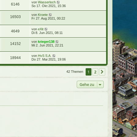
von
Wasserloch
6146
So 17. Okt 2021, 15:36
von
Kroete
16503
Fr 27. Aug 2021, 00:22
von
eXit
4649
Di 8. Jun 2021, 08:11
von
krieger138
14152
Mi 2. Jun 2021, 22:21
von
HvS S.A.
18944
Do 27. Mai 2021, 19:06
1
2
Nächste
42 Themen
Gehe zu