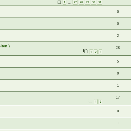
1
27
28
29
30
31
…
0
0
2
iten )
28
1
2
3
5
0
1
17
1
2
0
1