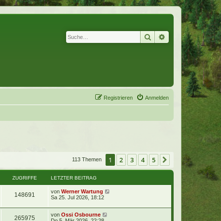
Suche
Erweiterte Suche
Registrieren
Anmelden
1
2
3
4
5
Nächste
113 Themen
ZUGRIFFE
LETZTER BEITRAG
von
Werner Wartung
148691
Sa 25. Jul 2026, 18:12
von
Ossi Osbourne
265975
Do 5. Mär 2026, 22:28