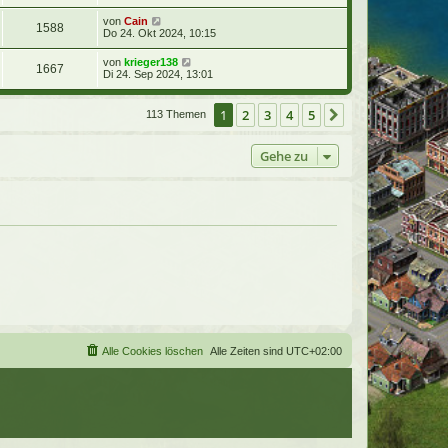
von
Cain
1588
Do 24. Okt 2024, 10:15
von
krieger138
1667
Di 24. Sep 2024, 13:01
1
2
3
4
5
Nächste
113 Themen
Gehe zu
Alle Cookies löschen
Alle Zeiten sind
UTC+02:00