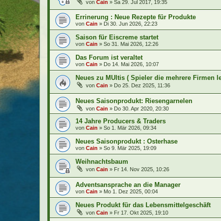
von
Cain
»
Sa 29. Jul 2017, 19:35
Errinerung : Neue Rezepte für Produkte
von
Cain
»
Di 30. Jun 2026, 22:23
Saison für Eiscreme startet
von
Cain
»
So 31. Mai 2026, 12:26
Das Forum ist veraltet
von
Cain
»
Do 14. Mai 2026, 10:07
Neues zu MUltis ( Spieler die mehrere Firmen le
von
Cain
»
Do 25. Dez 2025, 11:36
Neues Saisonprodukt: Riesengarnelen
von
Cain
»
Do 30. Apr 2020, 20:30
14 Jahre Producers & Traders
von
Cain
»
So 1. Mär 2026, 09:34
Neues Saisonprodukt : Osterhase
von
Cain
»
So 9. Mär 2025, 19:09
Weihnachtsbaum
von
Cain
»
Fr 14. Nov 2025, 10:26
Adventsansprache an die Manager
von
Cain
»
Mo 1. Dez 2025, 00:04
Neues Produkt für das Lebensmittelgeschäft
von
Cain
»
Fr 17. Okt 2025, 19:10