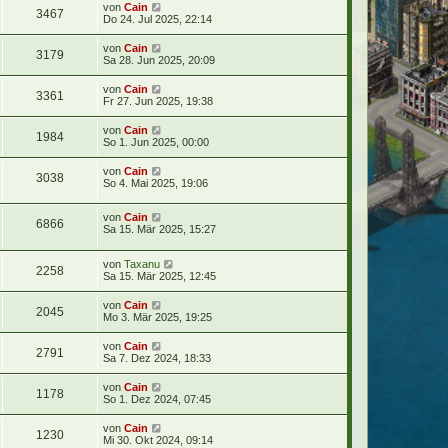
von
Cain
3467
Do 24. Jul 2025, 22:14
von
Cain
3179
Sa 28. Jun 2025, 20:09
von
Cain
3361
Fr 27. Jun 2025, 19:38
von
Cain
1984
So 1. Jun 2025, 00:00
von
Cain
3038
So 4. Mai 2025, 19:06
von
Cain
6866
Sa 15. Mär 2025, 15:27
von
Taxanu
2258
Sa 15. Mär 2025, 12:45
von
Cain
2045
Mo 3. Mär 2025, 19:25
von
Cain
2791
Sa 7. Dez 2024, 18:33
von
Cain
1178
So 1. Dez 2024, 07:45
von
Cain
1230
Mi 30. Okt 2024, 09:14