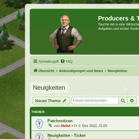
Producers & 
Tauche ein in eine Wirtschaf
Aufgaben und echter Konk
Schnellzugriff
FAQ
Übersicht
Ankündigungen und News
Neuigkeiten
Neuigkeiten
Suche
Er
Neues Thema
THEMEN
Patchnotizen
von
Abdul
»
Fr 2. Dez 2022, 21:03
Neuigkeiten - Ticker