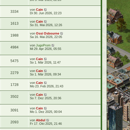
von
Cain
3334
Di 30. Jun 2026, 22:23
von
Cain
1613
So 31. Mai 2026, 12:26
von
Ossi Osbourne
1988
Sa 16. Mai 2026, 22:05
von
JugoProm
4984
Mi 29. Apr 2026, 05:55
von
Cain
5475
So 1. Mär 2026, 11:47
von
Cain
2279
So 1. Mär 2026, 09:34
von
Cain
1728
Mo 23. Feb 2026, 21:43
von
Cain
3502
So 7. Dez 2025, 20:36
von
Cain
3091
Mo 1. Dez 2025, 00:04
von
Abdul
2093
Fr 17. Okt 2025, 21:46