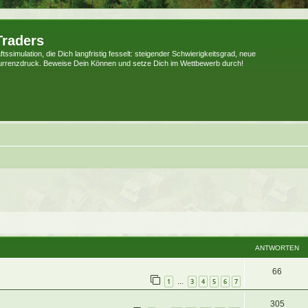
Traders
tssimulation, die Dich langfristig fesselt: steigender Schwierigkeitsgrad, neue
urrenzdruck. Beweise Dein Können und setze Dich im Wettbewerb durch!
weiterte Suche
ANTWORTEN
66
1
3
4
5
6
7
…
305