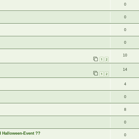
0
0
0
0
10
1
2
14
1
2
4
0
8
0
 Halloween-Event ??
0