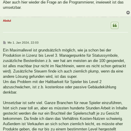
Aber auch hier wieder die Frage an die Programmierer, inwieweit ist das
umsetzbar.
Abdul
B
Mo 1. Jan 2024, 22:03
e
i
Ein Maximallevel ist grundsätzlich möglich, wie ja schon bei der
t
Produktion in Lizenz bis Level 3. Managerpunkte für Statussymbole,
r
a
zusätzliche Bestenlisten z.b. wer hat am meisten an die 100 gespendet,
g
ist alles machbar (nur nicht im Nachhinein, wenn es nicht schon getrackt
wird). Zusätzliche Steuern finde ich auch ziemlich plump, wenn da eine
andere Lösung gefunden wird, ist das super.
Um das Problem mit der Haltbarkeit für Spieler bis Level 2
abzuschwächen, ist z.b. kostenlose oder passive Gebäudekühlung
denkbar.
Umsetzbar ist sehr viel. Ganze Branchen für neue Spieler einzuführen,
hört sich zwar toll an, aber es müssten hunderte Stunden Arbeit in Inhalte
gesteckt werden die nur ein Bruchteil der Spielerschaft je zu Gesicht
bekommen. Da finde ich dann das Verhältnis Kosten-Nutzen schwierig.
Außerdem ist Verkaufen an sich schon ziemlich leicht, es müsste eher
Produkte geben, die nur bis zu einem bestimmten Level hergestellt