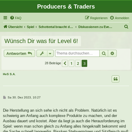
Producers & Traders
FAQ
Registrieren
Anmelden
S
Übersicht
Spiel
Schottertal braucht deine Hilfe!
Diskussionen zu Events & Umfragen
u
Wünsch Dir was für Level 6!
c
h
Suche
Erweitert
Antworten
e
1
2
3
Vorherige
28 Beiträge
HvS S.A.
B
Sa 30. Dez 2023, 10:27
e
i
t
Die Herstellung an sich sehe ich nicht als Problem. Natürlich ist es
r
a
schwierig am Anfang auch komplexe Produkte zu machen, und der
g
Ausbau dauert und kostet. Aber da liegt ja auch die Herausforderung im
Spiel: wenn man schon gleich zu Anfang alles hingeknallt bekommt wird
die Sache schnell langweilig. Bissken Stehvermögen und Sitzfleisch muß