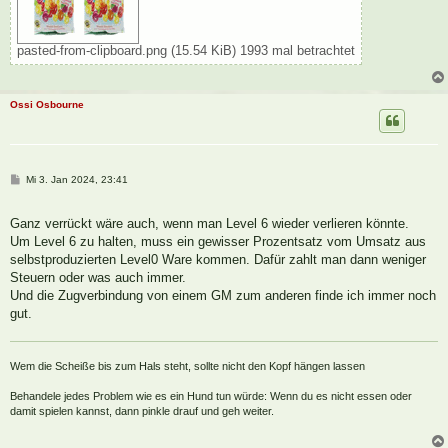
pasted-from-clipboard.png (15.54 KiB) 1993 mal betrachtet
Ossi Osbourne
B
Mi 3. Jan 2024, 23:41
e
i
t
Ganz verrückt wäre auch, wenn man Level 6 wieder verlieren könnte.
r
a
Um Level 6 zu halten, muss ein gewisser Prozentsatz vom Umsatz aus
g
selbstproduzierten Level0 Ware kommen. Dafür zahlt man dann weniger
Steuern oder was auch immer.
Und die Zugverbindung von einem GM zum anderen finde ich immer noch
gut.
Wem die Scheiße bis zum Hals steht, sollte nicht den Kopf hängen lassen
Behandele jedes Problem wie es ein Hund tun würde: Wenn du es nicht essen oder
damit spielen kannst, dann pinkle drauf und geh weiter.