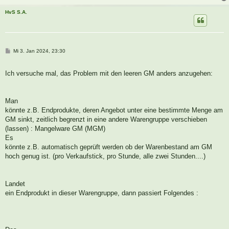
HvS S.A.
B
Mi 3. Jan 2024, 23:30
e
i
t
Ich versuche mal, das Problem mit den leeren GM anders anzugehen:
r
a
g
Man
könnte z.B. Endprodukte, deren Angebot unter eine bestimmte Menge am
GM sinkt, zeitlich begrenzt in eine andere Warengruppe verschieben
(lassen) : Mangelware GM (MGM)
Es
könnte z.B. automatisch geprüft werden ob der Warenbestand am GM
hoch genug ist. (pro Verkaufstick, pro Stunde, alle zwei Stunden....)
Landet
ein Endprodukt in dieser Warengruppe, dann passiert Folgendes :