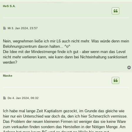
HvS S.A.
B
Mi 3. Jan 2024, 23:57
e
i
t
Nein, wegnehmen ließe ich mir L6 auch nicht mehr. Was würde denn mein
r
a
Belohnungszentrum davon halten... ^o^
g
Die Idee mit der Mindestmenge finde ich gut - aber wenn man das Level
nicht mehr verlieren kann, wie kann dann bei Nichteinhaltung sanktioniert
werden?
Maske
B
Do 4. Jan 2024, 06:32
e
i
t
Ich habe mal lange Zeit Kaptialism gezockt, im Grunde das gleiche wie
r
a
hier nur ein Unterschied war doch da, den ich hier Schmerzlich vermisse.
g
Das Problem der neuen kleineren Firmen ist weniger das sie keine Ware
zum verkaufen finden sondern das Herstellen in der Nötigen Menge. Am