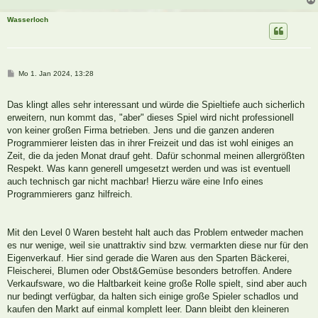
Wasserloch
B
Mo 1. Jan 2024, 13:28
e
i
t
Das klingt alles sehr interessant und würde die Spieltiefe auch sicherlich
r
a
erweitern, nun kommt das, "aber" dieses Spiel wird nicht professionell
g
von keiner großen Firma betrieben. Jens und die ganzen anderen
Programmierer leisten das in ihrer Freizeit und das ist wohl einiges an
Zeit, die da jeden Monat drauf geht. Dafür schonmal meinen allergrößten
Respekt. Was kann generell umgesetzt werden und was ist eventuell
auch technisch gar nicht machbar! Hierzu wäre eine Info eines
Programmierers ganz hilfreich.
Mit den Level 0 Waren besteht halt auch das Problem entweder machen
es nur wenige, weil sie unattraktiv sind bzw. vermarkten diese nur für den
Eigenverkauf. Hier sind gerade die Waren aus den Sparten Bäckerei,
Fleischerei, Blumen oder Obst&Gemüse besonders betroffen. Andere
Verkaufsware, wo die Haltbarkeit keine große Rolle spielt, sind aber auch
nur bedingt verfügbar, da halten sich einige große Spieler schadlos und
kaufen den Markt auf einmal komplett leer. Dann bleibt den kleineren