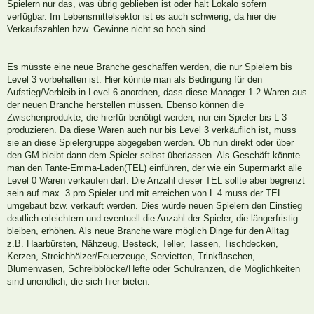
Spielern nur das, was übrig geblieben ist oder halt Lokalo sofern
verfügbar. Im Lebensmittelsektor ist es auch schwierig, da hier die
Verkaufszahlen bzw. Gewinne nicht so hoch sind.
Es müsste eine neue Branche geschaffen werden, die nur Spielern bis
Level 3 vorbehalten ist. Hier könnte man als Bedingung für den
Aufstieg/Verbleib in Level 6 anordnen, dass diese Manager 1-2 Waren aus
der neuen Branche herstellen müssen. Ebenso können die
Zwischenprodukte, die hierfür benötigt werden, nur ein Spieler bis L 3
produzieren. Da diese Waren auch nur bis Level 3 verkäuflich ist, muss
sie an diese Spielergruppe abgegeben werden. Ob nun direkt oder über
den GM bleibt dann dem Spieler selbst überlassen. Als Geschäft könnte
man den Tante-Emma-Laden(TEL) einführen, der wie ein Supermarkt alle
Level 0 Waren verkaufen darf. Die Anzahl dieser TEL sollte aber begrenzt
sein auf max. 3 pro Spieler und mit erreichen von L 4 muss der TEL
umgebaut bzw. verkauft werden. Dies würde neuen Spielern den Einstieg
deutlich erleichtern und eventuell die Anzahl der Spieler, die längerfristig
bleiben, erhöhen. Als neue Branche wäre möglich Dinge für den Alltag
z.B. Haarbürsten, Nähzeug, Besteck, Teller, Tassen, Tischdecken,
Kerzen, Streichhölzer/Feuerzeuge, Servietten, Trinkflaschen,
Blumenvasen, Schreibblöcke/Hefte oder Schulranzen, die Möglichkeiten
sind unendlich, die sich hier bieten.