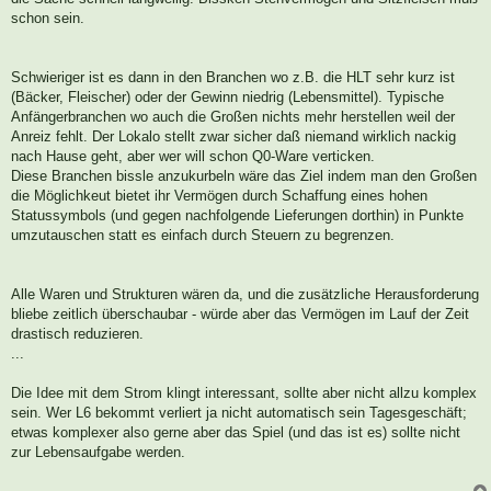
schon sein.
Schwieriger ist es dann in den Branchen wo z.B. die HLT sehr kurz ist
(Bäcker, Fleischer) oder der Gewinn niedrig (Lebensmittel). Typische
Anfängerbranchen wo auch die Großen nichts mehr herstellen weil der
Anreiz fehlt. Der Lokalo stellt zwar sicher daß niemand wirklich nackig
nach Hause geht, aber wer will schon Q0-Ware verticken.
Diese Branchen bissle anzukurbeln wäre das Ziel indem man den Großen
die Möglichkeut bietet ihr Vermögen durch Schaffung eines hohen
Statussymbols (und gegen nachfolgende Lieferungen dorthin) in Punkte
umzutauschen statt es einfach durch Steuern zu begrenzen.
Alle Waren und Strukturen wären da, und die zusätzliche Herausforderung
bliebe zeitlich überschaubar - würde aber das Vermögen im Lauf der Zeit
drastisch reduzieren.
...
Die Idee mit dem Strom klingt interessant, sollte aber nicht allzu komplex
sein. Wer L6 bekommt verliert ja nicht automatisch sein Tagesgeschäft;
etwas komplexer also gerne aber das Spiel (und das ist es) sollte nicht
zur Lebensaufgabe werden.