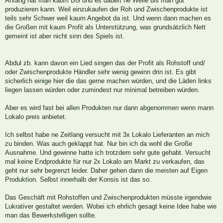
Anfang hat man kaum BG und es dauert ne Weile bis man gut
produzieren kann. Weil einzukaufen der Roh und Zwischenprodukte ist
teils sehr Schwer weil kaum Angebot da ist. Und wenn dann machen es
die Großen mit kaum Profit als Unterstützung, was grundsätzlich Nett
gemeint ist aber nicht sinn des Spiels ist.
Abdul zb. kann davon ein Lied singen das der Profit als Rohstoff und/
oder Zwischenprodukte Händler sehr wenig gewinn drin ist. Es gibt
sicherlich einige hier die das gerne machen würden, und die Läden links
liegen lassen würden oder zumindest nur minimal betreiben würden.
Aber es wird fast bei allen Produkten nur dann abgenommen wenn mann
Lokalo preis anbietet.
Ich selbst habe ne Zeitlang versucht mit 3x Lokalo Lieferanten an mich
zu binden. Was auch geklappt hat. Nur bin ich da wohl die Große
Ausnahme. Und gewinne hatte ich trotzdem sehr gute gehabt. Versucht
mal keine Endprodukte für nur 2x Lokalo am Markt zu verkaufen, das
geht nur sehr begrenzt leider. Daher gehen dann die meisten auf Eigen
Produktion. Selbst innerhalb der Konsis ist das so.
Das Geschäft mit Rohstoffen und Zwischenprodukten müsste irgendwie
Lukrativer gestaltet werden. Wobei ich ehrlich gesagt keine Idee habe wie
man das Bewerkstelligen sollte.