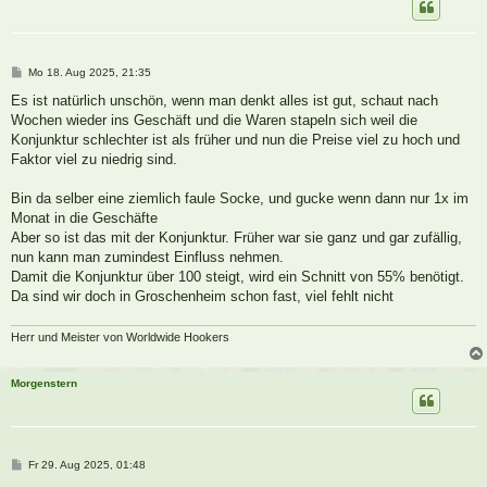
B
Mo 18. Aug 2025, 21:35
e
i
Es ist natürlich unschön, wenn man denkt alles ist gut, schaut nach
t
Wochen wieder ins Geschäft und die Waren stapeln sich weil die
r
a
Konjunktur schlechter ist als früher und nun die Preise viel zu hoch und
g
Faktor viel zu niedrig sind.
Bin da selber eine ziemlich faule Socke, und gucke wenn dann nur 1x im
Monat in die Geschäfte
Aber so ist das mit der Konjunktur. Früher war sie ganz und gar zufällig,
nun kann man zumindest Einfluss nehmen.
Damit die Konjunktur über 100 steigt, wird ein Schnitt von 55% benötigt.
Da sind wir doch in Groschenheim schon fast, viel fehlt nicht
Herr und Meister von Worldwide Hookers
Morgenstern
B
Fr 29. Aug 2025, 01:48
e