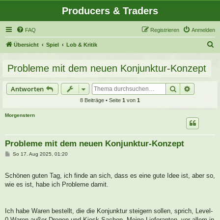
Producers & Traders
FAQ
Registrieren
Anmelden
S
Übersicht
Spiel
Lob & Kritik
u
Probleme mit dem neuen Konjunktur-Konzept
c
h
Suche
Erweitert
Antworten
e
8 Beiträge • Seite
1
von
1
Morgenstern
Probleme mit dem neuen Konjunktur-Konzept
B
So 17. Aug 2025, 01:20
e
i
t
Schönen guten Tag, ich finde an sich, dass es eine gute Idee ist, aber so,
r
a
wie es ist, habe ich Probleme damit.
g
Ich habe Waren bestellt, die die Konjunktur steigern sollen, sprich, Level-
0-Waren außer Drogen und Kiosk-Sachen. Meine Lieferanten, vor allem in