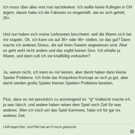
i
t
Ich muss über alles erst mal nachdenken. Ich wollte keine Kollegen in GH
r
a
ärgern, darum habe ich die Faktoren so eingestellt, wie es sich gehört,
g
26+.
Und nun haben sich meine Lieferanten beschwert, weil die Waren sich bei
mir stapeln. Ok, ich kann sie auf 36+ oder 46+ stellen, ist das gut? Dann
mache ich anderen Stress, die auf ihren Gewinn angewiesen sind. Aber
es geht wohl nicht anders und das ergibt keinen Sinn. Ich erhalte ja
Waren, und dann soll ich sie knallbillig verkaufen?
Ja, warum nicht, ich kann es mir leisten, aber damit haben dann kleine
Spieler Probleme. Ich finde das Konjunktur-Konzept an sich ja gut, aber
damit werden große Spieler kleinen Spielern Probleme bereiten.
Plus, dass es mir persönlich zu anstrengend ist. *g* Vielleicht mache ich
ja was falsch, und andere haben neben dem Spiel noch Zeit für was
anderes. Wen ich mich um das Spiel kümmere, habe ich für gar nix
anderes Zeit.
LKW legen Eier. Und Pilzi hat am Frosch gelutscht.