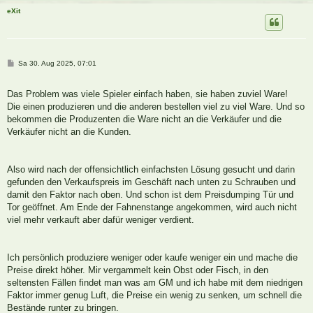
eXit
B
Sa 30. Aug 2025, 07:01
e
i
t
Das Problem was viele Spieler einfach haben, sie haben zuviel Ware!
r
a
Die einen produzieren und die anderen bestellen viel zu viel Ware. Und so
g
bekommen die Produzenten die Ware nicht an die Verkäufer und die
Verkäufer nicht an die Kunden.
Also wird nach der offensichtlich einfachsten Lösung gesucht und darin
gefunden den Verkaufspreis im Geschäft nach unten zu Schrauben und
damit den Faktor nach oben. Und schon ist dem Preisdumping Tür und
Tor geöffnet. Am Ende der Fahnenstange angekommen, wird auch nicht
viel mehr verkauft aber dafür weniger verdient.
Ich persönlich produziere weniger oder kaufe weniger ein und mache die
Preise direkt höher. Mir vergammelt kein Obst oder Fisch, in den
seltensten Fällen findet man was am GM und ich habe mit dem niedrigen
Faktor immer genug Luft, die Preise ein wenig zu senken, um schnell die
Bestände runter zu bringen.