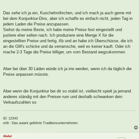
i
t
r
a
Das sehe ich ja ein, Kuschelmöhrchen, und ich mach ja auch gerne mit
g
bei dem Konjunktur-Dinx, aber ich schaffe es einfach nicht, jeden Tag in
jedem Laden die Preise anzupassen.
Siehst du meine Beste, ich habe meine Preise fest eingestellt und
justiere eher selten nach. Ich produziere eine Menge X für die
eingestellten Preise und fertig. Ab und an habe ich Überschüsse, die ich
an die GM's schicke und da verramsche, weil es keiner kauft. Oder ich
mache 2-3 Tage die Preise billiger, um vom Bestand wegzukommen.
Aber bei über 30 Läden würde ich ja irre werden, wenn ich da täglich die
Preise anpassen müsste.
Aber wenn die Konjunktur bei dir so stabil ist, vielleicht spielt ja jemand
anderes ständig mit den Preisen rum und deshalb schwanken dein
Verkaufszahlen so
ID: 12343
eXit - Das autark geführte Traditionsunternehmen
Abdul