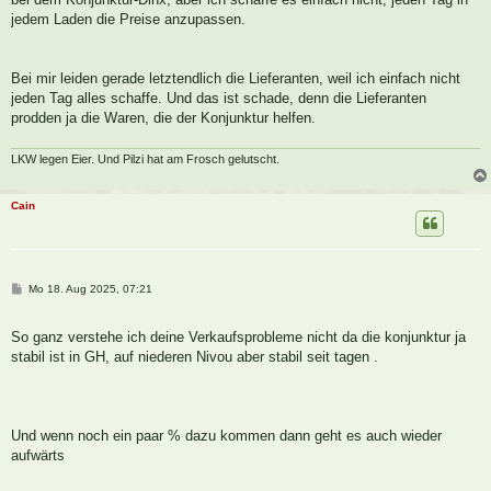
g
jedem Laden die Preise anzupassen.
Bei mir leiden gerade letztendlich die Lieferanten, weil ich einfach nicht
jeden Tag alles schaffe. Und das ist schade, denn die Lieferanten
prodden ja die Waren, die der Konjunktur helfen.
LKW legen Eier. Und Pilzi hat am Frosch gelutscht.
Cain
B
Mo 18. Aug 2025, 07:21
e
i
t
So ganz verstehe ich deine Verkaufsprobleme nicht da die konjunktur ja
r
a
stabil ist in GH, auf niederen Nivou aber stabil seit tagen .
g
Und wenn noch ein paar % dazu kommen dann geht es auch wieder
aufwärts