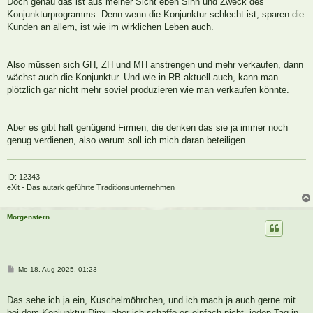
Doch genau das ist aus meiner Sicht eben Sinn und Zweck des
r
a
Konjunkturprogramms. Denn wenn die Konjunktur schlecht ist, sparen die
g
Kunden an allem, ist wie im wirklichen Leben auch.
Also müssen sich GH, ZH und MH anstrengen und mehr verkaufen, dann
wächst auch die Konjunktur. Und wie in RB aktuell auch, kann man
plötzlich gar nicht mehr soviel produzieren wie man verkaufen könnte.
Aber es gibt halt genügend Firmen, die denken das sie ja immer noch
genug verdienen, also warum soll ich mich daran beteiligen.
ID: 12343
eXit - Das autark geführte Traditionsunternehmen
Morgenstern
B
Mo 18. Aug 2025, 01:23
e
i
t
Das sehe ich ja ein, Kuschelmöhrchen, und ich mach ja auch gerne mit
r
a
bei dem Konjunktur-Dinx, aber ich schaffe es einfach nicht, jeden Tag in