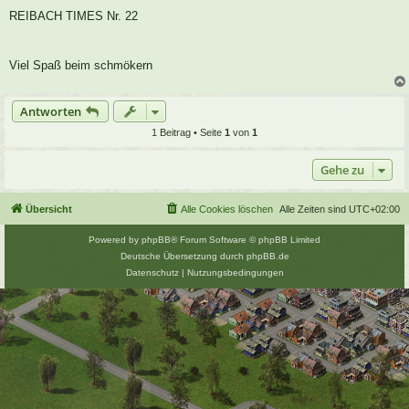
REIBACH TIMES Nr. 22
Viel Spaß beim schmökern
Antworten
1 Beitrag • Seite
1
von
1
Gehe zu
Übersicht
Alle Cookies löschen
Alle Zeiten sind
UTC+02:00
Powered by
phpBB
® Forum Software © phpBB Limited
Deutsche Übersetzung durch
phpBB.de
Datenschutz
|
Nutzungsbedingungen