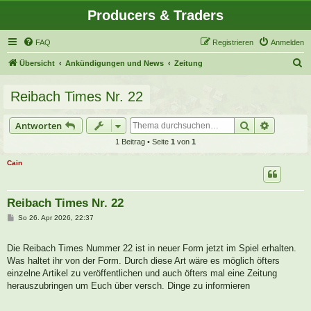
Producers & Traders
FAQ
Registrieren
Anmelden
S
Übersicht
Ankündigungen und News
Zeitung
u
Reibach Times Nr. 22
c
h
Suche
Erweitert
Antworten
e
1 Beitrag • Seite
1
von
1
Cain
Reibach Times Nr. 22
B
So 26. Apr 2026, 22:37
e
i
t
Die Reibach Times Nummer 22 ist in neuer Form jetzt im Spiel erhalten.
r
a
Was haltet ihr von der Form. Durch diese Art wäre es möglich öfters
g
einzelne Artikel zu veröffentlichen und auch öfters mal eine Zeitung
herauszubringen um Euch über versch. Dinge zu informieren