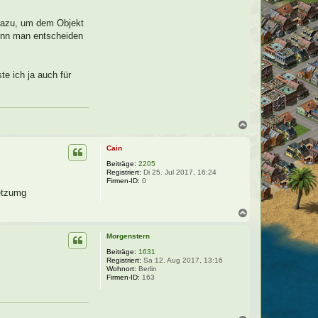
 dazu, um dem Objekt
enn man entscheiden
e ich ja auch für
N
a
c
Cain
h
o
Beiträge:
2205
Registriert:
Di 25. Jul 2017, 16:24
b
Firmen-ID:
0
e
setzumg
n
N
a
c
Morgenstern
h
o
Beiträge:
1631
Registriert:
Sa 12. Aug 2017, 13:16
b
Wohnort:
Berlin
e
Firmen-ID:
163
n