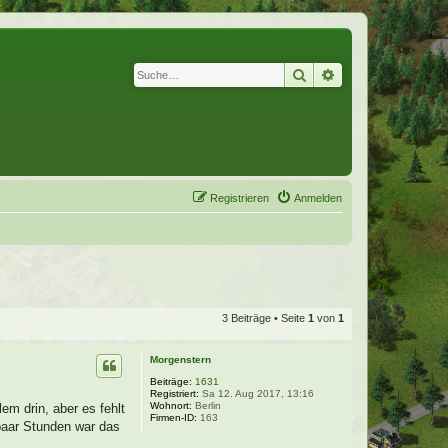
Suche
Erweiterte Suche
Registrieren
Anmelden
3 Beiträge • Seite
1
von
1
Morgenstern
Beiträge:
1631
Registriert:
Sa 12. Aug 2017, 13:16
Wohnort:
Berlin
em drin, aber es fehlt
Firmen-ID:
163
paar Stunden war das