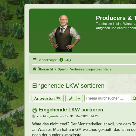
Producers & 
Tauche ein in eine Wirtschaf
Aufgaben und echter Konk
Schnellzugriff
FAQ
Übersicht
Spiel
Verbesserungsvorschläge
Eingehende LKW sortieren
Antworten
Eingehende LKW sortieren
B
von
Morgenstern
»
So 31. Mai 2026, 14:26
e
i
Wäre das nicht cool? Der Monsterkeller ist voll, vor dem To
t
an Wasser. Man hat am GM welches gekauft, das ist in der
r
a
noch der hundertzwanzigste.