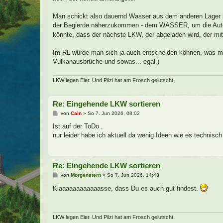
g
Man schickt also dauernd Wasser aus dem anderen Lager i
der Begierde näherzukommen - dem WASSER, um die Autot
könnte, dass der nächste LKW, der abgeladen wird, der m
Im RL würde man sich ja auch entscheiden können, was man
Vulkanausbrüche und sowas... egal.)
LKW legen Eier. Und Pilzi hat am Frosch gelutscht.
Re: Eingehende LKW sortieren
B
von
Cain
»
So 7. Jun 2026, 08:02
e
i
Ist auf der ToDo ,
t
nur leider habe ich aktuell da wenig Ideen wie es techni
r
a
g
Re: Eingehende LKW sortieren
B
von
Morgenstern
»
So 7. Jun 2026, 14:43
e
i
Klaaaaaaaaaaaasse, dass Du es auch gut findest.
t
r
a
g
LKW legen Eier. Und Pilzi hat am Frosch gelutscht.