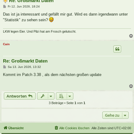
Re: Großmarkt Daten
B
Fr 12. Jun 2026, 18:24
e
i
Das ist ja interessant und gefällt mir gut. Wird es dann irgendwann unter
t
"Statistik" zu sehen sein?
r
a
g
LKW legen Eier. Und Pilzi hat am Frosch gelutscht.
Cain
Re: Großmarkt Daten
B
Sa 13. Jun 2026, 13:32
e
i
Kommt im Patch 3.38 , als dem nächsten großen update
t
r
a
g
Antworten
3 Beiträge • Seite
1
von
1
Gehe zu
Übersicht
Alle Cookies löschen
Alle Zeiten sind
UTC+02:00