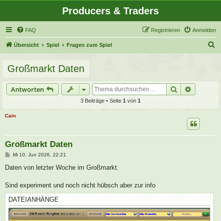
Producers & Traders
FAQ
Registrieren
Anmelden
S
Übersicht
Spiel
Fragen zum Spiel
u
Großmarkt Daten
c
h
Suche
Erweitert
Antworten
e
3 Beiträge • Seite
1
von
1
Cain
Großmarkt Daten
B
Mi 10. Jun 2026, 22:21
e
i
Daten von letzter Woche im Großmarkt.
t
r
a
Sind experiment und noch nicht hübsch aber zur info
g
DATEIANHÄNGE