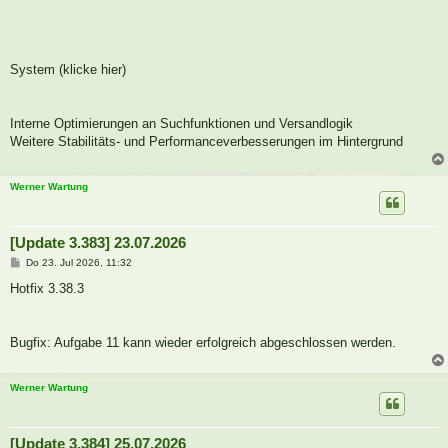
System (klicke hier)
Interne Optimierungen an Suchfunktionen und Versandlogik
Weitere Stabilitäts- und Performanceverbesserungen im Hintergrund
Werner Wartung
[Update 3.383] 23.07.2026
B
Do 23. Jul 2026, 11:32
e
i
Hotfix 3.38.3
t
r
a
g
Bugfix: Aufgabe 11 kann wieder erfolgreich abgeschlossen werden.
Werner Wartung
[Update 3.384] 25.07.2026