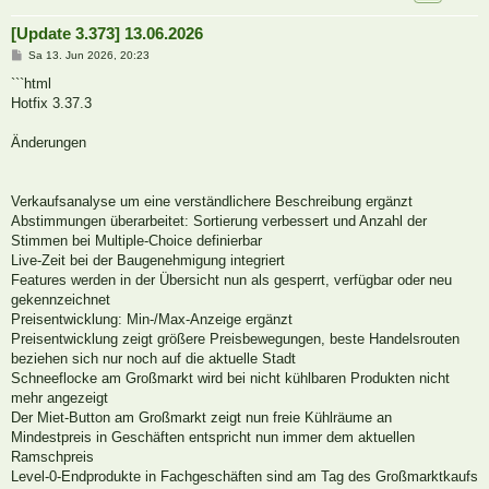
[Update 3.373] 13.06.2026
B
Sa 13. Jun 2026, 20:23
e
i
```html
t
Hotfix 3.37.3
r
a
g
Änderungen
Verkaufsanalyse um eine verständlichere Beschreibung ergänzt
Abstimmungen überarbeitet: Sortierung verbessert und Anzahl der
Stimmen bei Multiple-Choice definierbar
Live-Zeit bei der Baugenehmigung integriert
Features werden in der Übersicht nun als gesperrt, verfügbar oder neu
gekennzeichnet
Preisentwicklung: Min-/Max-Anzeige ergänzt
Preisentwicklung zeigt größere Preisbewegungen, beste Handelsrouten
beziehen sich nur noch auf die aktuelle Stadt
Schneeflocke am Großmarkt wird bei nicht kühlbaren Produkten nicht
mehr angezeigt
Der Miet-Button am Großmarkt zeigt nun freie Kühlräume an
Mindestpreis in Geschäften entspricht nun immer dem aktuellen
Ramschpreis
Level-0-Endprodukte in Fachgeschäften sind am Tag des Großmarktkaufs