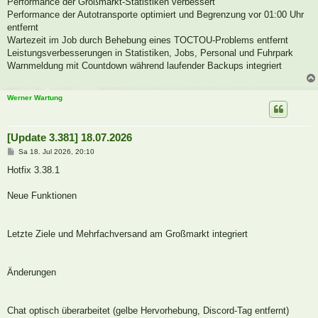
Performance der Großmarkt-Statistiken verbessert
Performance der Autotransporte optimiert und Begrenzung vor 01:00 Uhr
entfernt
Wartezeit im Job durch Behebung eines TOCTOU-Problems entfernt
Leistungsverbesserungen in Statistiken, Jobs, Personal und Fuhrpark
Warnmeldung mit Countdown während laufender Backups integriert
Werner Wartung
[Update 3.381] 18.07.2026
B
Sa 18. Jul 2026, 20:10
e
i
Hotfix 3.38.1
t
r
a
Neue Funktionen
g
Letzte Ziele und Mehrfachversand am Großmarkt integriert
Änderungen
Chat optisch überarbeitet (gelbe Hervorhebung, Discord-Tag entfernt)