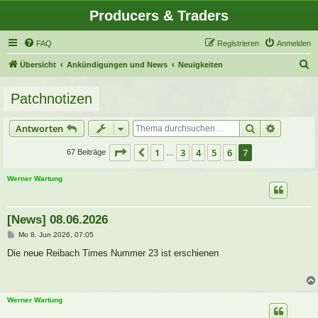
Producers & Traders
FAQ
Registrieren
Anmelden
S
Übersicht
Ankündigungen und News
Neuigkeiten
u
Patchnotizen
c
h
Suche
Erweitert
Antworten
e
Seite
7
von
7
1
3
4
5
6
7
Vorherige
67 Beiträge
…
Werner Wartung
[News] 08.06.2026
B
Mo 8. Jun 2026, 07:05
e
i
Die neue Reibach Times Nummer 23 ist erschienen
t
r
a
g
Werner Wartung