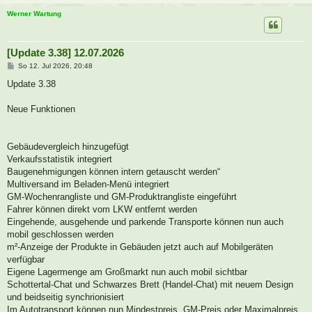
Werner Wartung
[Update 3.38] 12.07.2026
B
So 12. Jul 2026, 20:48
e
i
Update 3.38
t
r
a
Neue Funktionen
g
Gebäudevergleich hinzugefügt
Verkaufsstatistik integriert
Baugenehmigungen können intern getauscht werden“
Multiversand im Beladen-Menü integriert
GM-Wochenrangliste und GM-Produktrangliste eingeführt
Fahrer können direkt vom LKW entfernt werden
Eingehende, ausgehende und parkende Transporte können nun auch
mobil geschlossen werden
m²-Anzeige der Produkte in Gebäuden jetzt auch auf Mobilgeräten
verfügbar
Eigene Lagermenge am Großmarkt nun auch mobil sichtbar
Schottertal-Chat und Schwarzes Brett (Handel-Chat) mit neuem Design
und beidseitig synchrionisiert
Im Autotransport können nun Mindestpreis, GM-Preis oder Maximalpreis