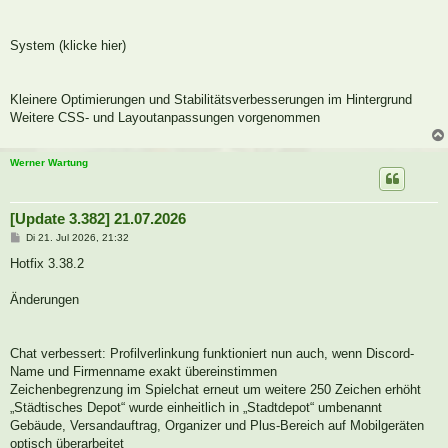
System (klicke hier)
Kleinere Optimierungen und Stabilitätsverbesserungen im Hintergrund
Weitere CSS- und Layoutanpassungen vorgenommen
Werner Wartung
[Update 3.382] 21.07.2026
B
Di 21. Jul 2026, 21:32
e
i
Hotfix 3.38.2
t
r
a
Änderungen
g
Chat verbessert: Profilverlinkung funktioniert nun auch, wenn Discord-
Name und Firmenname exakt übereinstimmen
Zeichenbegrenzung im Spielchat erneut um weitere 250 Zeichen erhöht
„Städtisches Depot“ wurde einheitlich in „Stadtdepot“ umbenannt
Gebäude, Versandauftrag, Organizer und Plus-Bereich auf Mobilgeräten
optisch überarbeitet