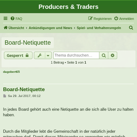
Producers & Traders
FAQ
Registrieren
Anmelden
S
Übersicht
Ankündigungen und News
Spiel- und Verhaltensregeln
u
Board-Netiquette
c
h
Suche
Erweiterte 
Gesperrt
e
1 Beitrag • Seite
1
von
1
dagobert65
Board-Netiquette
B
Sa 29. Jul 2017, 00:12
e
i
t
In jedes Board gehört auch eine Netiquette an die sich alle User zu halten
r
a
haben.
g
Durch die Mitglieder lebt die Gemeinschaft in der natürlich jeder
mitmachen darf. Damit dieses Miteinander so angenehm wie möglich