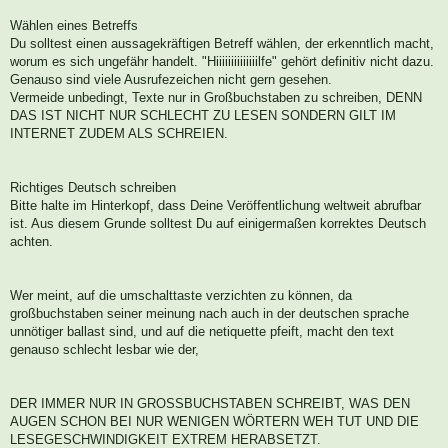
Wählen eines Betreffs
Du solltest einen aussagekräftigen Betreff wählen, der erkenntlich macht,
worum es sich ungefähr handelt. "Hiiiiiiiiiiiiiilfe" gehört definitiv nicht dazu.
Genauso sind viele Ausrufezeichen nicht gern gesehen.
Vermeide unbedingt, Texte nur in Großbuchstaben zu schreiben, DENN
DAS IST NICHT NUR SCHLECHT ZU LESEN SONDERN GILT IM
INTERNET ZUDEM ALS SCHREIEN.
Richtiges Deutsch schreiben
Bitte halte im Hinterkopf, dass Deine Veröffentlichung weltweit abrufbar
ist. Aus diesem Grunde solltest Du auf einigermaßen korrektes Deutsch
achten.
Wer meint, auf die umschalttaste verzichten zu können, da
großbuchstaben seiner meinung nach auch in der deutschen sprache
unnötiger ballast sind, und auf die netiquette pfeift, macht den text
genauso schlecht lesbar wie der,
DER IMMER NUR IN GROSSBUCHSTABEN SCHREIBT, WAS DEN
AUGEN SCHON BEI NUR WENIGEN WÖRTERN WEH TUT UND DIE
LESEGESCHWINDIGKEIT EXTREM HERABSETZT.