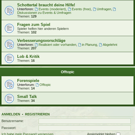
Schottertal braucht deine Hilfe!
Unterforen:
Events (moderiert)
,
Events (free)
,
Umfragen
,
Diskussionen zu Events & Umfragen
Themen:
129
Fragen zum Spiel
Spieler helfen hier anderen Spielern
Themen:
102
Verbesserungsvorschläge
Unterforen:
Realisiert oder vorhanden
,
in Planung
,
Abgelehnt
Themen:
207
Lob & Kritik
Themen:
16
Offtopic
Forenspiele
Unterforum:
Offtopic
Themen:
14
Small Talk
Themen:
34
ANMELDEN
•
REGISTRIEREN
Benutzername:
Passwort:
Ich habe mein Passwort vergessen
Angemeldet bleiben