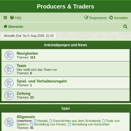
Producers & Traders
FAQ
Registrieren
Anmelden
S
Übersicht
u
Aktuelle Zeit: So 9. Aug 2026, 11:15
c
Ankündigungen und News
h
Neuigkeiten
e
Themen:
113
Team
Hier stellt sich das Team vor
Themen:
6
Spiel- und Verhaltensregeln
Themen:
1
Zeitung
Themen:
23
Spiel
Allgemein
Unterforen:
Handel
,
Geschichten aus dem Schottertal
,
Tools von
Spielern
,
Vorstellung von Firmen
,
Vorstellung von Konsortien
Themen:
41