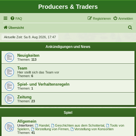
Producers & Traders
FAQ
Registrieren
Anmelden
S
Übersicht
u
Aktuelle Zeit: Sa 8. Aug 2026, 17:47
c
Ankündigungen und News
h
Neuigkeiten
e
Themen:
113
Team
Hier stellt sich das Team vor
Themen:
6
Spiel- und Verhaltensregeln
Themen:
1
Zeitung
Themen:
23
Spiel
Allgemein
Unterforen:
Handel
,
Geschichten aus dem Schottertal
,
Tools von
Spielern
,
Vorstellung von Firmen
,
Vorstellung von Konsortien
Themen:
41