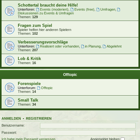
Schottertal braucht deine Hilfe!
Unterforen:
Events (moderiert)
,
Events (free)
,
Umfragen
,
Diskussionen zu Events & Umfragen
Themen:
129
Fragen zum Spiel
Spieler helfen hier anderen Spielern
Themen:
102
Verbesserungsvorschläge
Unterforen:
Realisiert oder vorhanden
,
in Planung
,
Abgelehnt
Themen:
207
Lob & Kritik
Themen:
16
Offtopic
Forenspiele
Unterforum:
Offtopic
Themen:
14
Small Talk
Themen:
34
ANMELDEN
•
REGISTRIEREN
Benutzername:
Passwort:
Ich habe mein Passwort vergessen
Angemeldet bleiben